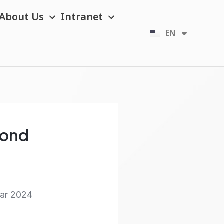
About Us
Intranet
EN
TH
cond
ear 2024