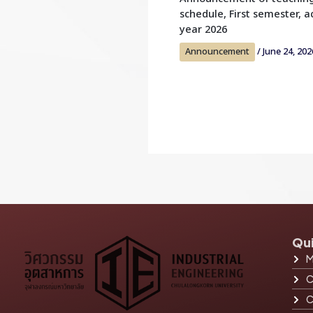
schedule, First semester, 
year 2026
Announcement
/
June 24, 202
Qui
M
C
C