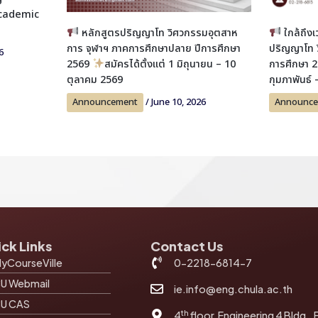
academic
หลักสูตรปริญญาโท วิศวกรรมอุตสาห
ใกล้ถึงเ
การ จุฬาฯ ภาคการศึกษาปลาย ปีการศึกษา
ปริญญาโท ว
6
2569
สมัครได้ตั้งแต่ 1 มิถุนายน – 10
การศึกษา 
ตุลาคม 2569
กุมภาพันธ์
Announcement
/
June 10, 2026
Announc
ck Links
Contact Us
yCourseVille
0-2218-6814-7
U Webmail
ie.info@eng.chula.ac.th
U CAS
th
4
floor, Engineering 4 Bldg., 