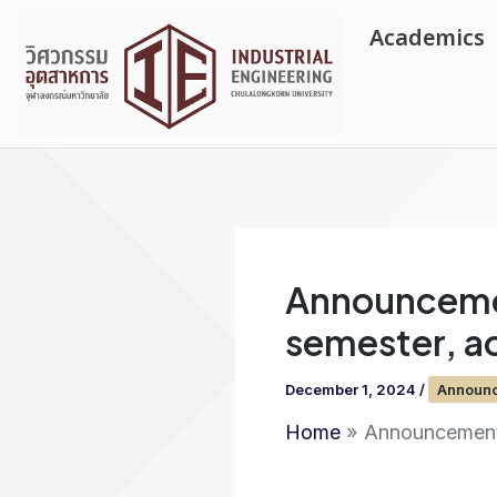
Skip
Academics
to
content
Announcemen
semester, a
December 1, 2024
/
Announ
Home
Announcement 