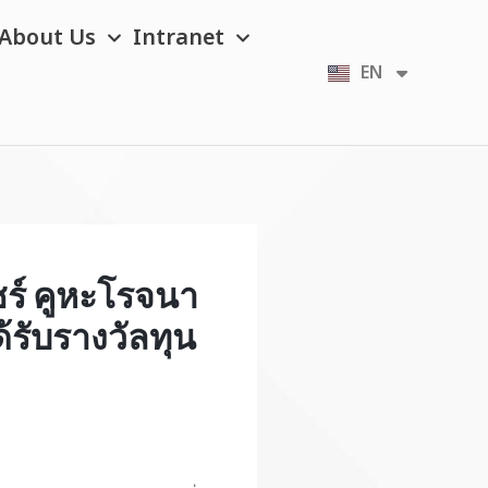
About Us
Intranet
EN
TH
ร์ คูหะโรจนา
้รับรางวัลทุน