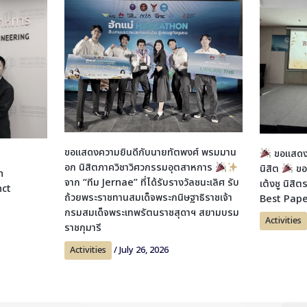
ขอแสดงความยินดีกับนายทัตพงศ์ พรมมาน
ขอแสดงค
อก นิสิตภาควิชาวิศวกรรมอุตสาหการ
นิสิต
ขอ
n
จาก “ทีม Jernae” ที่ได้รับรางวัลชนะเลิศ รับ
เต้งชู นิสิ
nct
ถ้วยพระราชทานสมเด็จพระกนิษฐาธิราชเจ้า
Best Pap
i
กรมสมเด็จพระเทพรัตนราชสุดาฯ สยามบรม
Activities
ราชกุมารี
Activities
/
July 26, 2026