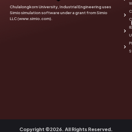
W
Chulalongkorn University, Industrial Engineering uses
C
Simio simulation software under a grant from Simio
LLC (www.simio.com).
C
I
U
P
S
Copyright ©2026. All Rights Reserved.