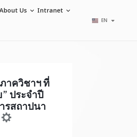
About Us
Intranet
EN
TH
าควิชาฯ ที่
ย” ประจำปี
งการสถาปนา
ย