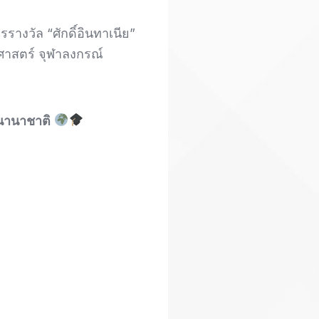
างวัล “ศักดิ์อินทาเนีย”
าสตร์ จุฬาลงกรณ์
ะนานาชาติ