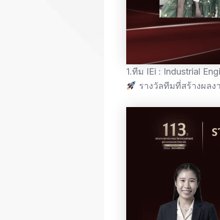
1.ทีม IEi : Industrial E
รางวัลทีมที่สร้างผลงา