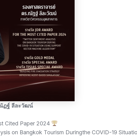
ฏฐ์ ลีละวัฒน์
st Cited Paper 2024
alysis on Bangkok Tourism Duringthe COVID-19 Situati