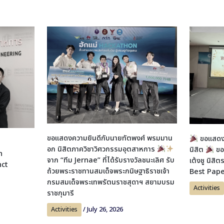
ขอแสดงความยินดีกับนายทัตพงศ์ พรมมาน
ขอแสดงค
อก นิสิตภาควิชาวิศวกรรมอุตสาหการ
นิสิต
ขอ
n
จาก “ทีม Jernae” ที่ได้รับรางวัลชนะเลิศ รับ
เต้งชู นิสิ
nct
ถ้วยพระราชทานสมเด็จพระกนิษฐาธิราชเจ้า
Best Pap
i
กรมสมเด็จพระเทพรัตนราชสุดาฯ สยามบรม
Activities
ราชกุมารี
Activities
/
July 26, 2026