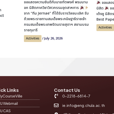
ขอแสดงความยินดีกับนายทัตพงศ์ พรมมาน
ขอแสดงค
อก นิสิตภาควิชาวิศวกรรมอุตสาหการ
นิสิต
ขอ
n
จาก “ทีม Jernae” ที่ได้รับรางวัลชนะเลิศ รับ
เต้งชู นิสิ
nct
ถ้วยพระราชทานสมเด็จพระกนิษฐาธิราชเจ้า
Best Pap
i
กรมสมเด็จพระเทพรัตนราชสุดาฯ สยามบรม
Activities
ราชกุมารี
Activities
/
July 26, 2026
ck Links
Contact Us
yCourseVille
0-2218-6814-7
U Webmail
ie.info@eng.chula.ac.th
U CAS
th