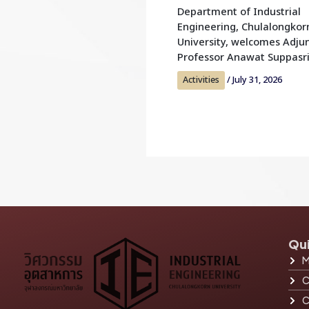
Department of Industrial
Engineering, Chulalongkor
University, welcomes Adju
Professor Anawat Suppasr
Activities
/
July 31, 2026
Qui
M
C
C