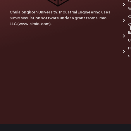
C
W
Chulalongkorn University, Industrial Engineering uses
C
Simio simulation software under a grant from Simio
LLC (www.simio.com).
C
I
U
P
S