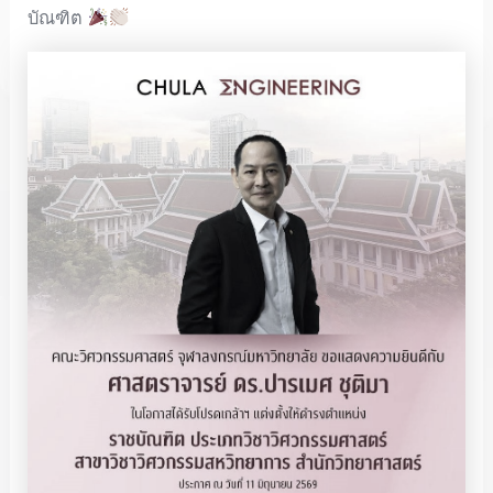
บัณฑิต