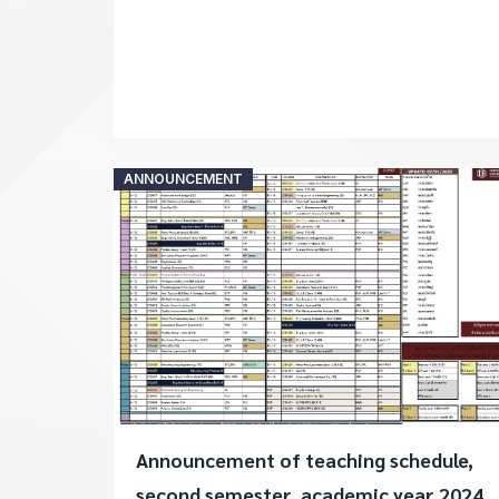
Posted
ANNOUNCEMENT
on
Announcement of teaching schedule,
second semester, academic year 2024