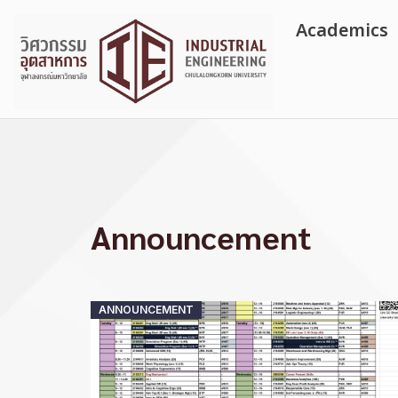
Skip
Academics
to
content
Announcement
Posted
ANNOUNCEMENT
on