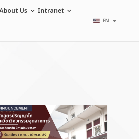
About Us
Intranet
EN
TH
Posted
NNOUNCEMENT
on