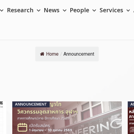
Research
News
People
Services
Home
/
Announcement
Posted
ANNOUNCEMENT
A
on