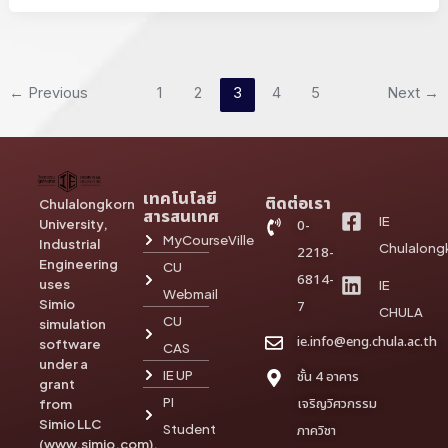
←
Previous
1
2
3
4
5
Next
→
เทคโนโลยี
ติดต่อเรา
Chulalongkorn
สารสนเทศ
IE
University,
0-
MyCourseVille
Industrial
Chulalong
2218-
Engineering
CU
6814-
uses
IE
Webmail
Simio
7
CHULA
CU
simulation
ie.info@eng.chula.ac.th
software
CAS
under a
IE UP
ชั้น 4 อาคาร
grant
PI
เจริญวิศวกรรม
from
Simio LLC
Student
ภาควิชา
(www.simio.com).