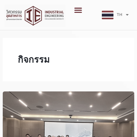
Skip
Post
Menu
to
pagination
TH
EN
content
กิจกรรม