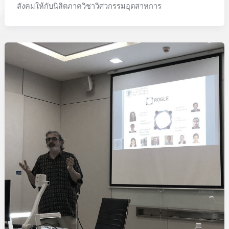
สังคมให้กับนิสิตภาควิชาวิศวกรรมอุตสาหการ