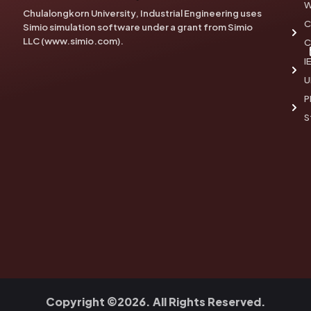
W
Chulalongkorn University, Industrial Engineering uses
C
Simio simulation software under a grant from Simio
LLC (www.simio.com).
C
I
U
P
S
Copyright ©2026. All Rights Reserved.