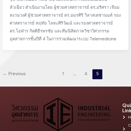
หัวเฉียว ดำเนินงานโดย ผู้ช่วยศาสตราจารย์ ดร.อริศรา เจียม
สงวนวงศ์ ผู้ช่วยศาสตราจารย์ ดร.อมรศิริ วิลาสเดชานนท์ รอง
ศาสตราจารย์ หฤทัย โลหะศิริวัฒน์ และรองศาสตราจารย์
ดร.โอฬาร กิตติธีรพรชัย และทีมนิสิตภาควิชาวิศวกรรม
อุตสาหการชั้นปีที่ 4 ในการร่วมพัฒนาระบบ Telemedicine
←
Previous
1
…
4
5
Qui
Lin
M
C