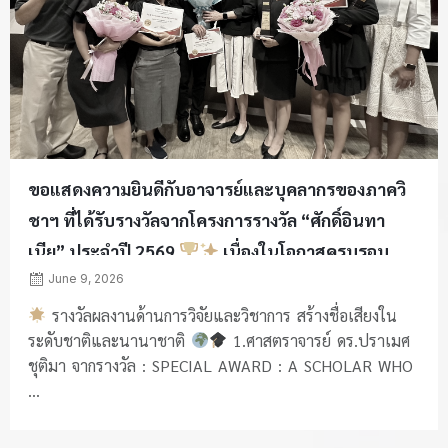
ขอแสดงความยินดีกับอาจารย์และบุคลากรของภาควิ
ชาฯ ที่ได้รับรางวัลจากโครงการรางวัล “ศักดิ์อินทา
เนีย” ประจำปี 2569
เนื่องในโอกาสครบรอบ
113 ปี แห่งการสถาปนาคณะวิศวกรรมศาสตร์
June 9, 2026
จุฬาลงกรณ์มหาวิทยาลัย
รางวัลผลงานด้านการวิจัยและวิชาการ สร้างชื่อเสียงใน
ระดับชาติและนานาชาติ
1.ศาสตราจารย์ ดร.ปราเมศ
ชุติมา จากรางวัล : SPECIAL AWARD : A SCHOLAR WHO
...