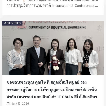
การประชุมวิชาการนานาชาติ International Conference ...
Posted
ACTIVITIES
on
ขอขอบพระคุณ คุณไพที สกุลเอี่ยมไพบูลย์ รอง
กรรมการผู้จัดการ บริษัท บุญถาวร รีเทล คอร์ปอเรชั่น
จำกัด (มหาชน) และ ศิษย์เก่า IE Chula ที่ให้เกียรติมา
ร่วมถ่ายทอดประสบการณ์และมุมมองทางธุรกิจใน
July 15, 2026