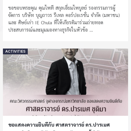
หัวข้อ Value Chain in the Uncertain World From
ขอขอบพระคุณ คุณไพที สกุลเอี่ยมไพบูลย์ รองกรรมการผู้
จัดการ บริษัท บุญถาวร รีเทล คอร์ปอเรชั่น จำกัด (มหาชน)
Value Chain to Value Ecosystem: กรอบคิดใหม่
และ ศิษย์เก่า IE Chula ที่ให้เกียรติมาร่วมถ่ายทอด
สำหรับผู้นำธุรกิจยุคนี้
ประสบการณ์และมุมมองทางธุรกิจในหัวข้อ ...
Posted
ACTIVITIES
on
ขอแสดงความยินดีกับ ศาสตราจารย์ ดร.ปารเมศ