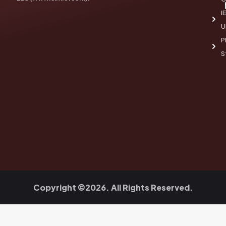
I
U
P
S
Copyright ©2026. All Rights Reserved.