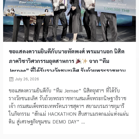
ขอแสดงความยินดีกับนายทัตพงศ์ พรมมานอก นิสิต
ภาควิชาวิศวกรรมอุตสาหการ
จาก “ทีม
Jernae” ที่ได้รับรางวัลชนะเลิศ รับถ้วยพระราชทาน
สมเด็จพระกนิษฐาธิราชเจ้า กรมสมเด็จพระเทพรัตน
July 26, 2026
ราชสุดาฯ สยามบรมราชกุมารี
ขอแสดงความยินดีกับ “ทีม Jernae” นิสิตจุฬาฯ ที่ได้รับ
รางวัลชนะเลิศ รับถ้วยพระราชทานสมเด็จพระกนิษฐาธิราช
เจ้า กรมสมเด็จพระเทพรัตนราชสุดาฯ สยามบรมราชกุมารี
ในกิจกรรม “ฮักแม่ HACKATHON สืบสานมรดกแม่แห่งแผ่น
ดิน สู่เศรษฐกิจชุมชน DEMO DAY” ...