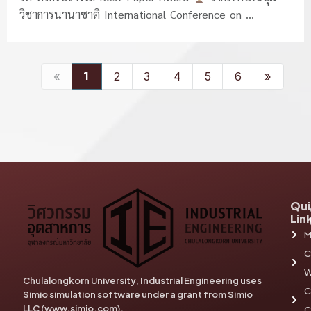
วิชาการนานาชาติ International Conference on ...
«
1
2
3
4
5
6
»
Qui
Lin
M
C
W
Chulalongkorn University, Industrial Engineering uses
C
Simio simulation software under a grant from Simio
LLC (www.simio.com).
C