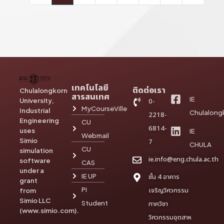
เทคโนโลยี
ติดต่อเรา
Chulalongkorn
สารสนเทศ
IE
University,
0-
MyCourseVille
Industrial
Chulalong
2218-
Engineering
CU
6814-
uses
IE
Webmail
Simio
7
CHULA
CU
simulation
ie.info@eng.chula.ac.th
software
CAS
under a
IE UP
ชั้น 4 อาคาร
grant
PI
เจริญวิศวกรรม
from
Simio LLC
Student
ภาควิชา
(www.simio.com).
วิศวกรรมอุตสาห