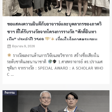
ขอแสดงความยินดีกับอาจารย์และบุคลากรของภาควิ
ชาฯ ที่ได้รับรางวัลจากโครงการรางวัล “ศักดิ์อินทา
เนีย” ประจำปี 2569
เนื่องในโอกาสครบรอบ
113 ปี แห่งการสถาปนาคณะวิศวกรรมศาสตร์
มิถุนายน 9, 2026
จุฬาลงกรณ์มหาวิทยาลัย
รางวัลผลงานด้านการวิจัยและวิชาการ สร้างชื่อเสียงใน
ระดับชาติและนานาชาติ
1.ศาสตราจารย์ ดร.ปราเมศ
ชุติมา จากรางวัล : SPECIAL AWARD : A SCHOLAR WHO
C ...
Posted
กิจกรรม
on