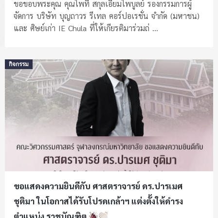
หัวข้อ Value Chain in the Uncertain World From
ขอขอบพระคุณ คุณไพที สกุลเอี่ยมไพบูลย์ รองกรรมการผู้
จัดการ บริษัท บุญถาวร รีเทล คอร์ปอเรชั่น จำกัด (มหาชน)
Value Chain to Value Ecosystem: กรอบคิดใหม่
และ ศิษย์เก่า IE Chula ที่ให้เกียรติมาร่วมถ่ ...
สำหรับผู้นำธุรกิจยุคนี้
Posted
กิจกรรม
on
ขอแสดงความยินดีกับ ศาสตราจารย์ ดร.ปารเมศ
ชุติมา ในโอกาสได้รับโปรดเกล้าฯ แต่งตั้งให้ดำรง
ตำแหน่ง ราชบัณฑิต