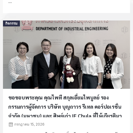
...
Posted
กิจกรรม
on
ขอขอบพระคุณ คุณไพที สกุลเอี่ยมไพบูลย์ รอง
กรรมการผู้จัดการ บริษัท บุญถาวร รีเทล คอร์ปอเรชั่น
จำกัด (มหาชน) และ ศิษย์เก่า IE Chula ที่ให้เกียรติมา
ร่วมถ่ายทอดประสบการณ์และมุมมองทางธุรกิจใน
กรกฎาคม 15, 2026