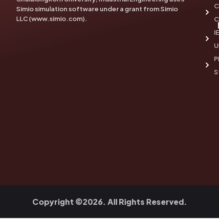
C
Simio simulation software under a grant from Simio
LLC (www.simio.com).
C
I
U
P
S
Copyright ©2026. All Rights Reserved.