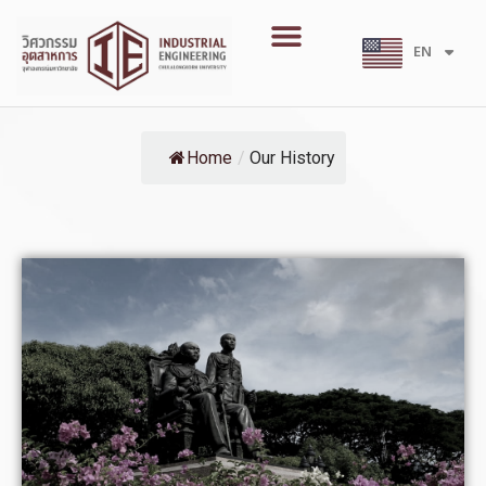
Skip
Menu
to
EN
TH
content
Home
/
Our History