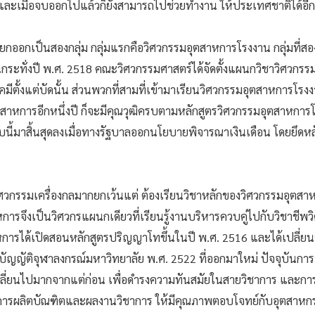
้ และเมื่อจบออกไปแล้วก็ยังสามารถไปช่วยทำงาน ให้ประเทศชาติได้อี
แยกออกเป็นสองกลุ่ม กลุ่มแรกคือวิศวกรรมอุตสาหการโรงงาน กลุ่มที่สอ
ระทั่งปี พ.ศ. 2518 คณะวิศวกรรมศาสตร์ได้จัดตั้งแผนกวิชาวิศวกรรม
ั้งแต่บัดนั้น ส่วนพวกที่สามที่เข้ามาเรียนวิศวกรรมอุตสาหการโรง
ตสาหการอีกหนึ่งปี ก็จะมีคุณวุฒิครบตามหลักสูตรวิศวกรรมอุตสาหกา
แบบนี้มาสิ้นสุดลงเมื่อทางรัฐบาลออกนโยบายพิจารณาเงินเดือน โดยยึดหล
วิศวกรรมเครื่องกลมากยกเว้นแต่ ต้องเรียนวิชาหลักของวิศวกรรมอุตสาห
การจึงเป็นวิศวกรแผนกเดียวที่เรียนรู้งานบริหารควบคู่ไปกับวิชาชีพว
การได้เปิดสอนหลักสูตรปริญญาโทขึ้นในปี พ.ศ. 2516 และได้เปลี่ยนช
ัญญัติจุฬาลงกรณ์มหาวิทยาลัย พ.ศ. 2522 ที่ออกมาใหม่ ปัจจุบันกา
ปลี่ยนไปมากจากแต่ก่อน เพื่อดำรงความทันสมัยในสายวิชาการ และกา
นการผลิตบัณฑิตและผลงานวิชาการ ให้มีคุณภาพตอบโจทย์กับอุตสาหกร