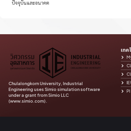
ปัจจุบันและอนาคต
เทค
My
C
C
IE
Chulalongkorn University, Industrial
Engineering uses Simio simulation software
PI
under a grant from Simio LLC
(www.simio.com).