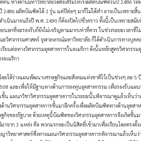
ผลิตคน ทางด้านมหาวิทยาลัยได้ส่งเสริมให้เร่งผลิตบัณฑิตในปี 2486 ให้
ือปี 2486 ผลิตบัณฑิตได้ 2 รุ่น แต่ปีต่อๆ มาก็ไม่ได้ทำ อาจเป็นเพราะสิ้น
ินมาจนถึงปี พ.ศ. 2490 ก็ต้องปิดไปชั่วคราว ทั้งนี้เป็นเพราะสมัยนั้
กที่จะรองรับก็ยังไม่เจริญตามมากเท่าที่ควร ในช่วงระยะเวลาที่ไ
ณะวิศวกรรมศาสตร์ จุฬาลงกรณ์มหาวิทยาลัย ก็ได้ดำเนินการทางบุคค
รียนต่อทางวิศวกรรมอุตสาหการในอเมริกา ดังนั้นหลักสูตรวิศวกรรมอ
องอเมริกา
โดยได้ร่างแผนพัฒนาเศรษฐกิจและสังคมแห่งชาติไว้เป็นช่วงๆ ละ 5 
-2508 และเพื่อให้มีฐานทางด้านการลงทุนอุตสาหกรรม เพื่อรองรับแผนพ
นขึ้น แผนกวิชาวิศวกรรมอุตสาหการในระยะนั้นพิจารณาดูแล้วเห็นว่าเพ
้านวิศวกรรมอุตสาหการขึ้นมาอีกครั้งเพื่อผลิตบัณฑิตทางด้านอุตสาห
จของรัฐบาล ด้วยเหตุนี้บัณฑิตของวิศวกรรมอุตสาหการจึงเกิดขึ้นมาค
มีมาจาก 3 แหล่ง คือ พวกแรกจะเป็นนิสิตที่เข้ามาเพื่อเรียนโดยตรงตั้งแ
อนุปริญญาวิทยาศาสตร์ซึ่งทางแผนกวิศวกรรมอุตสาหการพิจารณาแล้วเห็นว