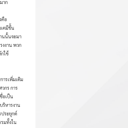
กมาก
งคือ
เคมีขึ้น
งานนั้นจะมา
รโรงงาน พวก
ักใช้
การเพิ่มเติม
ิศวกร การ
ื่อเป็น
รบริหารงาน
รประยุกต์
รมทั้งใน