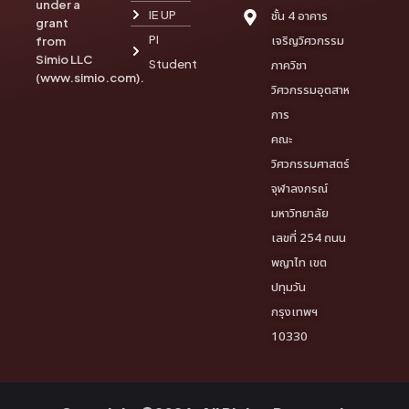
under a
IE UP
ชั้น 4 อาคาร
grant
PI
เจริญวิศวกรรม
from
Simio LLC
Student
ภาควิชา
(www.simio.com).
วิศวกรรมอุตสาห
การ
คณะ
วิศวกรรมศาสตร์
จุฬาลงกรณ์
มหาวิทยาลัย
เลขที่ 254 ถนน
พญาไท เขต
ปทุมวัน
กรุงเทพฯ
10330