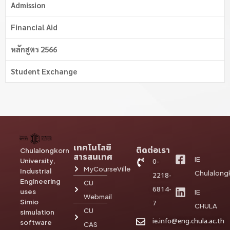
Admission
Financial Aid
หลักสูตร 2566
Student Exchange
เทคโนโลยี
ติดต่อเรา
Chulalongkorn
สารสนเทศ
IE
University,
0-
MyCourseVille
Industrial
Chulalong
2218-
Engineering
CU
6814-
uses
IE
Webmail
Simio
7
CHULA
CU
simulation
ie.info@eng.chula.ac.th
software
CAS