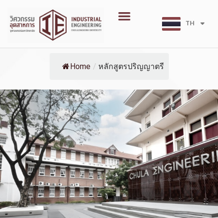
Skip
Menu
to
TH
EN
content
Home
/
หลักสูตรปริญญาตรี