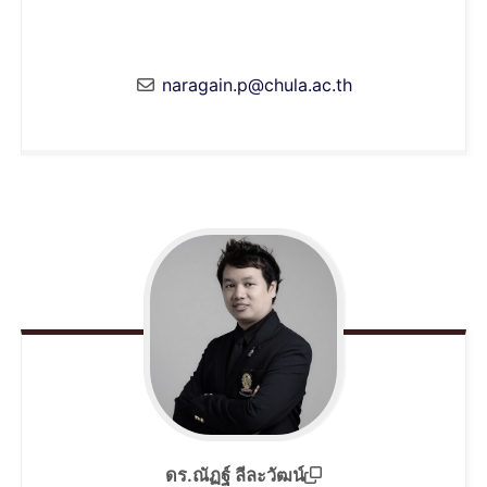
naragain.p@chula.ac.th
ดร.ณัฏฐ์ ลีละวัฒน์