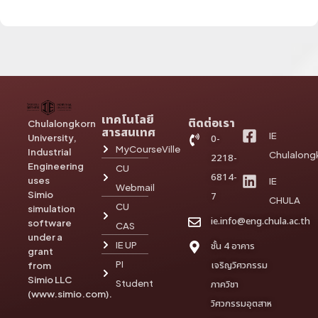
เทคโนโลยี
ติดต่อเรา
Chulalongkorn
สารสนเทศ
IE
University,
0-
MyCourseVille
Industrial
Chulalong
2218-
Engineering
CU
6814-
uses
IE
Webmail
Simio
7
CHULA
CU
simulation
ie.info@eng.chula.ac.th
software
CAS
under a
IE UP
ชั้น 4 อาคาร
grant
PI
เจริญวิศวกรรม
from
Simio LLC
Student
ภาควิชา
(www.simio.com).
วิศวกรรมอุตสาห