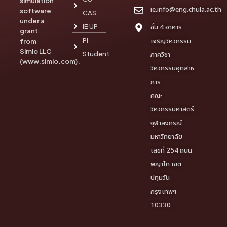
simulation
ie.info@eng.chula.ac.th
software
CAS
under a
IE UP
ชั้น 4 อาคาร
grant
PI
เจริญวิศวกรรม
from
Simio LLC
Student
ภาควิชา
(www.simio.com).
วิศวกรรมอุตสาห
การ
คณะ
วิศวกรรมศาสตร์
จุฬาลงกรณ์
มหาวิทยาลัย
เลขที่ 254 ถนน
พญาไท เขต
ปทุมวัน
กรุงเทพฯ
10330