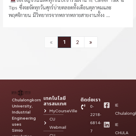
Tips ซึ่งจะจัดทุกวันศุกร์บ่ายตลอดทั้งเดือนตุลาคมและ
พฤศจิกายน มีวิทยากรจากหลากหลายสายงานทั้งง ...
«
1
2
»
เทคโนโลยี
ติดต่อเรา
Chulalongkorn
สารสนเทศ
IE
University,
0-
MyCourseVille
Industrial
Chulalong
2218-
Engineering
CU
6814-
uses
IE
Webmail
Simio
7
CHULA
CU