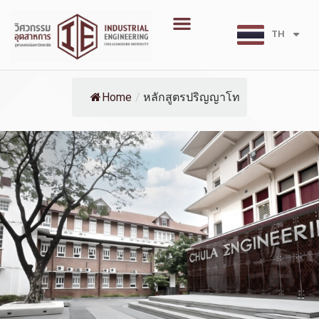
Skip
Menu
to
TH
EN
content
Home
/
หลักสูตรปริญญาโท