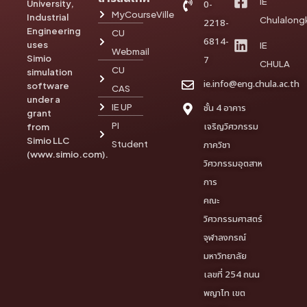
IE
University,
0-
MyCourseVille
Industrial
Chulalong
2218-
Engineering
CU
6814-
uses
IE
Webmail
Simio
7
CHULA
CU
simulation
ie.info@eng.chula.ac.th
software
CAS
under a
IE UP
ชั้น 4 อาคาร
grant
PI
เจริญวิศวกรรม
from
Simio LLC
Student
ภาควิชา
(www.simio.com).
วิศวกรรมอุตสาห
การ
คณะ
วิศวกรรมศาสตร์
จุฬาลงกรณ์
มหาวิทยาลัย
เลขที่ 254 ถนน
พญาไท เขต