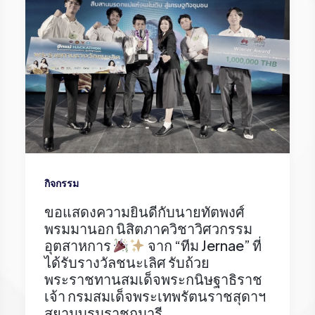
กิจกรรม
ขอแสดงความยินดีกับนายทัตพงศ์
พรมมานอก นิสิตภาควิชาวิศวกรรม
อุตสาหการ
จาก “ทีม Jernae” ที่
ได้รับรางวัลชนะเลิศ รับถ้วย
พระราชทานสมเด็จพระกนิษฐาธิราช
เจ้า กรมสมเด็จพระเทพรัตนราชสุดาฯ
สยามบรมราชกุมารี