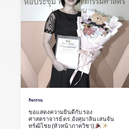
กิจกรรม
ขอแสดงความยินดีกับ รอง
ศาสตราจารย์ ดร.อังศุมาลิน เสนจัน
ทร์ฒิไชย (หัวหน้าภาควิชา)