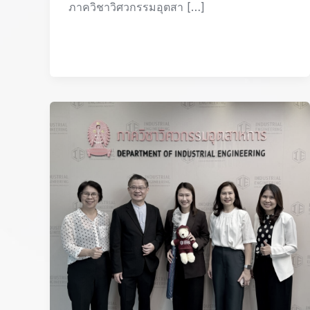
ภาควิชาวิศวกรรมอุตสา […]