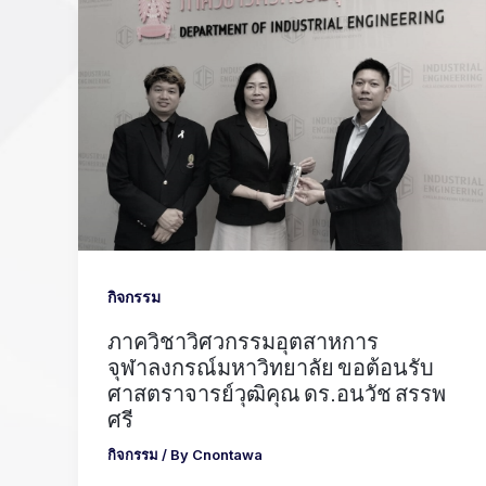
กิจกรรม
ภาควิชาวิศวกรรมอุตสาหการ
จุฬาลงกรณ์มหาวิทยาลัย ขอต้อนรับ
ศาสตราจารย์วุฒิคุณ ดร.อนวัช สรรพ
ศรี
กิจกรรม
/ By
Cnontawa