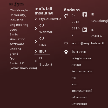
เทคโนโลยี
ติดต่อเรา
Chulalongkorn
สารสนเทศ
IE
University,
0-
MyCourseVille
Industrial
Chulalong
2218-
Engineering
CU
6814-
uses
IE
Webmail
Simio
7
CHULA
CU
simulation
ie.info@eng.chula.ac.th
software
CAS
under a
IE UP
ชั้น 4 อาคาร
grant
PI
เจริญวิศวกรรม
from
Simio LLC
Student
ภาควิชา
(www.simio.com).
วิศวกรรมอุตสาห
การ
คณะ
วิศวกรรมศาสตร์
จุฬาลงกรณ์
มหาวิทยาลัย