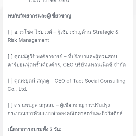
แนวทาง Net Zero
พบกับวิทยากรและผู้เชี่ยวชาญ
[ ] อ.วรโชค ไชยวงศ์ – ผู้เชี่ยวชาญด้าน Strategic &
Risk Management
[ ] คุณณัฐวีร์ พงศ์อาจารย์ – ที่ปรึกษาและผู้ทวนสอบ
คาร์บอนฟุตพริ้นต์องค์กร, CEO บริษัทแพลนเน็ตซี จำกัด
[ ] คุณชยุตม์ สกุลคู – CEO of Tact Social Consulting
Co., Ltd.
[ ] ดร.นพปฎล สกุลสม – ผู้เชี่ยวชาญการปรับปรุง
กระบวนการด้วยแบบจำลองคณิตศาสตร์และฮิวริสติกส์
เนื้อหาการอบรมทั้ง 3 วัน: