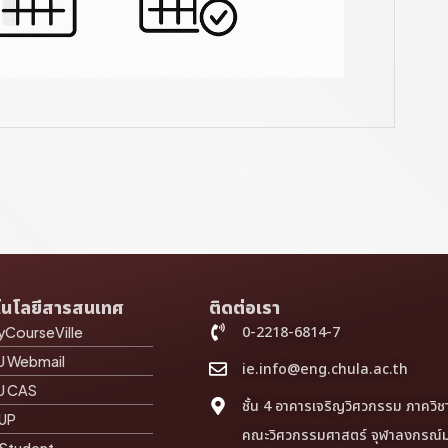
โนโลยีสารสนเทศ
ติดต่อเรา
0-2218-6814-7
CourseVille
U Webmail
ie.info@eng.chula.ac.th
U CAS
ชั้น 4 อาคารเจริญวิศวกรรม ภาควิ
 UP
คณะวิศวกรรมศาสตร์ จุฬาลงกรณ์ม