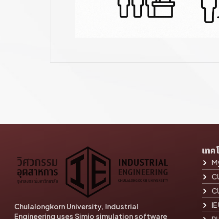
เทค
My
C
C
IE
Chulalongkorn University, Industrial
Engineering uses Simio simulation software