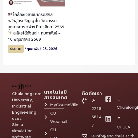
ใกล้ถึงเวลาอัปเกรดสกิล!
หลักสูตรปริญญาโท วิศวกรรม
อุตสาหการ จุฬาฯ ปีการศึกษา 2569
สมัครได้ตั้งแต่ 1 กุมภาพันธ์ –
10 พฤษภาคม 2569
ประกาศ
/
กุมภาพันธ์ 23, 2026
เทคโนโลยี
ติดต่อเรา
Chulalongkorn
สารสนเทศ
IE
University,
0-
MyCourseVille
Industrial
Chulalong
2218-
Engineering
CU
6814-
uses
IE
Webmail
Simio
7
CHULA
CU
simulation
ie.info@eng.chula.ac.th
software
CAS