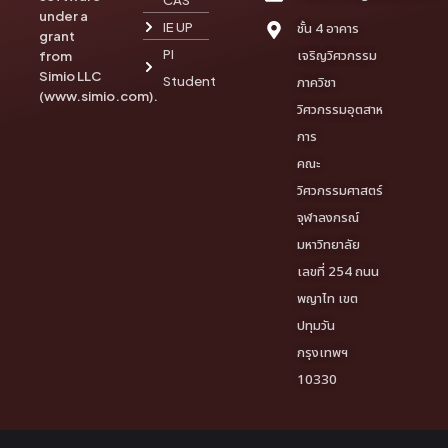
under a
IE UP
ชั้น 4 อาคาร
grant
PI
เจริญวิศวกรรม
from
Simio LLC
Student
ภาควิชา
(www.simio.com).
วิศวกรรมอุตสาห
การ
คณะ
วิศวกรรมศาสตร์
จุฬาลงกรณ์
มหาวิทยาลัย
เลขที่ 254 ถนน
พญาไท เขต
ปทุมวัน
กรุงเทพฯ
10330