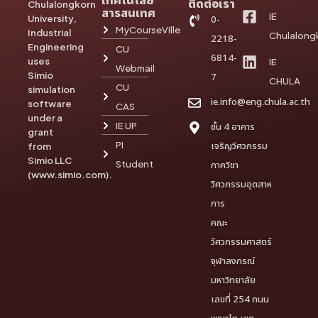
เทคโนโลยี
ติดต่อเรา
Chulalongkorn
สารสนเทศ
IE
University,
0-
MyCourseVille
Industrial
Chulalong
2218-
Engineering
CU
6814-
uses
IE
Webmail
Simio
7
CHULA
CU
simulation
ie.info@eng.chula.ac.th
software
CAS
under a
IE UP
ชั้น 4 อาคาร
grant
PI
เจริญวิศวกรรม
from
Simio LLC
Student
ภาควิชา
(www.simio.com).
วิศวกรรมอุตสาห
การ
คณะ
วิศวกรรมศาสตร์
จุฬาลงกรณ์
มหาวิทยาลัย
เลขที่ 254 ถนน