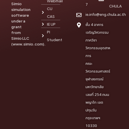
Webmail
Simio
7
CHULA
CU
simulation
ie.info@eng.chula.ac.th
software
CAS
under a
IE UP
ชั้น 4 อาคาร
grant
PI
เจริญวิศวกรรม
from
Simio LLC
Student
ภาควิชา
(www.simio.com).
วิศวกรรมอุตสาห
การ
คณะ
วิศวกรรมศาสตร์
จุฬาลงกรณ์
มหาวิทยาลัย
เลขที่ 254 ถนน
พญาไท เขต
ปทุมวัน
กรุงเทพฯ
10330