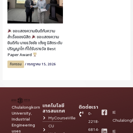
ขอแสดงความยินดีกับความ
สำเร็จของนิสิต
ขอแสดงความ
ยินดีกับ นายธวัชชัย เต้งชู นิสิตระดับ
ปริญญาโท ที่ได้รับรางวัล Best
Paper Award
กิจกรรม
/
กรกฎาคม 15, 2026
เทคโนโลยี
ติดต่อเรา
Chulalongkorn
สารสนเทศ
IE
University,
0-
MyCourseVille
Industrial
Chulalong
2218-
Engineering
CU
6814-
uses
IE