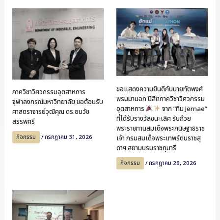
ขอแสดงความยินดีกับนายทัตพงศ์
ภาควิชาวิศวกรรมอุตสาหการ
พรมมานอก นิสิตภาควิชาวิศวกรรม
จุฬาลงกรณ์มหาวิทยาลัย ขอต้อนรับ
อุตสาหการ
จาก “ทีม Jernae”
ศาสตราจารย์วุฒิคุณ ดร.อนวัช
ที่ได้รับรางวัลชนะเลิศ รับถ้วย
สรรพศรี
พระราชทานสมเด็จพระกนิษฐาธิราช
กิจกรรม
/
กรกฎาคม 31, 2026
เจ้า กรมสมเด็จพระเทพรัตนราชสุ
ดาฯ สยามบรมราชกุมารี
กิจกรรม
/
กรกฎาคม 26, 2026