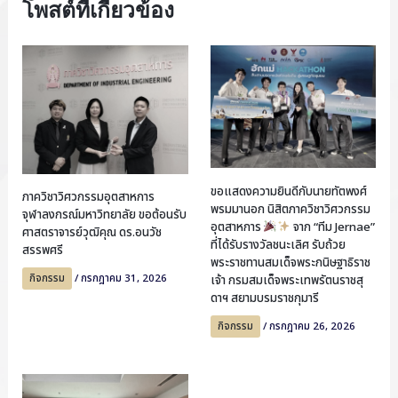
โพสต์ที่เกี่ยวข้อง
ขอแสดงความยินดีกับนายทัตพงศ์
ภาควิชาวิศวกรรมอุตสาหการ
พรมมานอก นิสิตภาควิชาวิศวกรรม
จุฬาลงกรณ์มหาวิทยาลัย ขอต้อนรับ
อุตสาหการ
จาก “ทีม Jernae”
ศาสตราจารย์วุฒิคุณ ดร.อนวัช
ที่ได้รับรางวัลชนะเลิศ รับถ้วย
สรรพศรี
พระราชทานสมเด็จพระกนิษฐาธิราช
กิจกรรม
/
กรกฎาคม 31, 2026
เจ้า กรมสมเด็จพระเทพรัตนราชสุ
ดาฯ สยามบรมราชกุมารี
กิจกรรม
/
กรกฎาคม 26, 2026