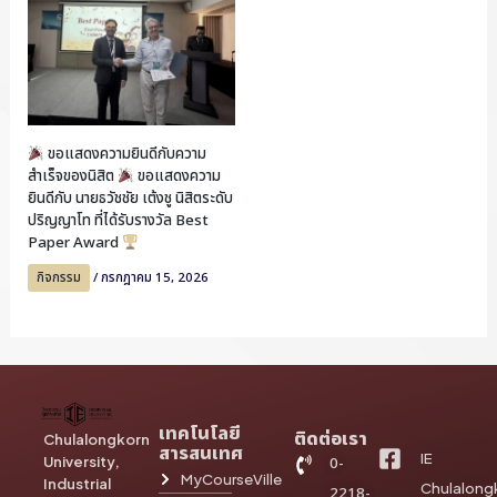
ขอแสดงความยินดีกับความ
สำเร็จของนิสิต
ขอแสดงความ
ยินดีกับ นายธวัชชัย เต้งชู นิสิตระดับ
ปริญญาโท ที่ได้รับรางวัล Best
Paper Award
กิจกรรม
/
กรกฎาคม 15, 2026
เทคโนโลยี
ติดต่อเรา
Chulalongkorn
สารสนเทศ
IE
University,
0-
MyCourseVille
Industrial
Chulalong
2218-