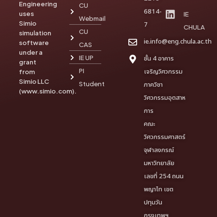
Engineering
CU
6814-
uses
IE
Webmail
Simio
7
CHULA
CU
simulation
ie.info@eng.chula.ac.th
software
CAS
under a
IE UP
ชั้น 4 อาคาร
grant
PI
เจริญวิศวกรรม
from
Simio LLC
Student
ภาควิชา
(www.simio.com).
วิศวกรรมอุตสาห
การ
คณะ
วิศวกรรมศาสตร์
จุฬาลงกรณ์
มหาวิทยาลัย
เลขที่ 254 ถนน
พญาไท เขต
ปทุมวัน
กรุงเทพฯ