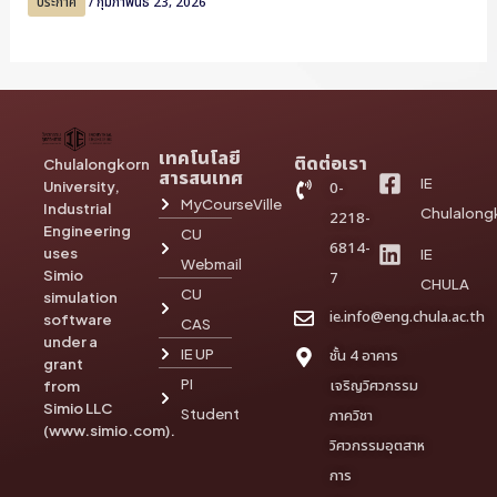
ประกาศ
/
กุมภาพันธ์ 23, 2026
เทคโนโลยี
ติดต่อเรา
Chulalongkorn
สารสนเทศ
IE
University,
0-
MyCourseVille
Industrial
Chulalong
2218-
Engineering
CU
6814-
uses
IE
Webmail
Simio
7
CHULA
CU
simulation
ie.info@eng.chula.ac.th
software
CAS
under a
IE UP
ชั้น 4 อาคาร
grant
PI
เจริญวิศวกรรม
from
Simio LLC
Student
ภาควิชา
(www.simio.com).
วิศวกรรมอุตสาห
การ