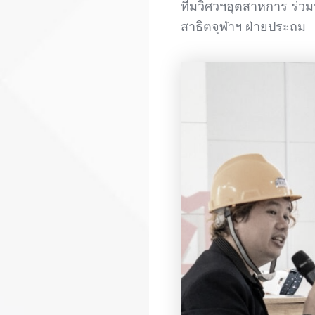
ทีมวิศวฯอุตสาหการ ร่วมบ
สาธิตจุฬาฯ ฝ่ายประถม