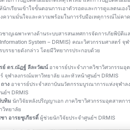
นให้นักเรียนเข้าใจขั้นตอนการเอาตัวรอดและการดูแลตนเอง
้างความมั่นใจและความพร้อมในการรับมือเหตุการณ์ไม่คาด
ี่ยวชาญเฉพาะทางด้านระบบสารสนเทศการจัดการภัยพิบัติและ
Information System – DRMIS) คณะวิศวกรรมศาสตร์ จุฬา
ารบรรยายดังกล่าว โดยมีวิทยากรประกอบด้วย
์ ดร.ณัฏฐ์ ลีละวัฒน์
อาจารย์ประจำภาควิชาวิศวกรรมอ
์ จุฬาลงกรณ์มหาวิทยาลัย และหัวหน้าศูนย์ฯ DRMIS
 ถาง
อาจารย์ประจำสถาบันนวัตกรรมบูรณาการแห่งจุฬาลง
ศูนย์ฯ DRMIS
ับทิม
นักวิจัยหลังปริญญาเอก ภาควิชาวิศวกรรมอุตสาหก
าวิทยาลัย
า อารยชูเกียรติ์
ผู้ช่วยนักวิจัยประจำศูนย์ฯ DRMIS