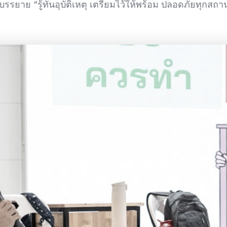
รรยาย “รู้ทันอุบัติเหตุ เตรียมไว้ให้พร้อม ปลอดภัยทุกสถา