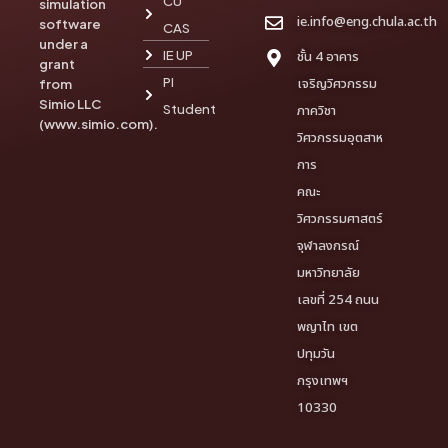
CU
simulation
ie.info@eng.chula.ac.th
software
CAS
under a
IE UP
ชั้น 4 อาคาร
grant
PI
เจริญวิศวกรรม
from
Simio LLC
Student
ภาควิชา
(www.simio.com).
วิศวกรรมอุตสาห
การ
คณะ
วิศวกรรมศาสตร์
จุฬาลงกรณ์
มหาวิทยาลัย
เลขที่ 254 ถนน
พญาไท เขต
ปทุมวัน
กรุงเทพฯ
10330