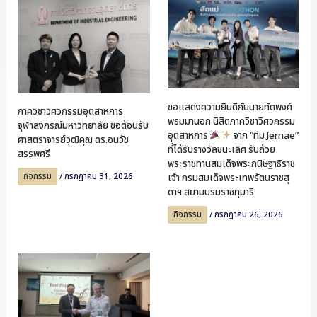
ขอแสดงความยินดีกับนายทัตพงศ์
ภาควิชาวิศวกรรมอุตสาหการ
พรมมานอก นิสิตภาควิชาวิศวกรรม
จุฬาลงกรณ์มหาวิทยาลัย ขอต้อนรับ
อุตสาหการ
จาก “ทีม Jernae”
ศาสตราจารย์วุฒิคุณ ดร.อนวัช
ที่ได้รับรางวัลชนะเลิศ รับถ้วย
สรรพศรี
พระราชทานสมเด็จพระกนิษฐาธิราช
กิจกรรม
/
กรกฎาคม 31, 2026
เจ้า กรมสมเด็จพระเทพรัตนราชสุ
ดาฯ สยามบรมราชกุมารี
กิจกรรม
/
กรกฎาคม 26, 2026