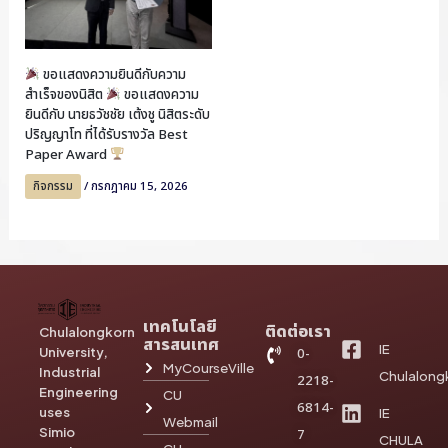
ขอแสดงความยินดีกับความ
สำเร็จของนิสิต
ขอแสดงความ
ยินดีกับ นายธวัชชัย เต้งชู นิสิตระดับ
ปริญญาโท ที่ได้รับรางวัล Best
Paper Award
กิจกรรม
/
กรกฎาคม 15, 2026
เทคโนโลยี
ติดต่อเรา
Chulalongkorn
สารสนเทศ
IE
University,
0-
MyCourseVille
Industrial
Chulalong
2218-
Engineering
CU
6814-
uses
IE
Webmail
Simio
7
CHULA