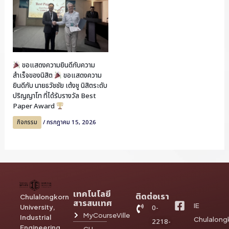
ขอแสดงความยินดีกับความ
สำเร็จของนิสิต
ขอแสดงความ
ยินดีกับ นายธวัชชัย เต้งชู นิสิตระดับ
ปริญญาโท ที่ได้รับรางวัล Best
Paper Award
กิจกรรม
/
กรกฎาคม 15, 2026
เทคโนโลยี
ติดต่อเรา
Chulalongkorn
สารสนเทศ
IE
University,
0-
MyCourseVille
Industrial
Chulalong
2218-
Engineering
CU