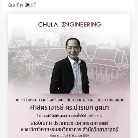
บัณฑิต