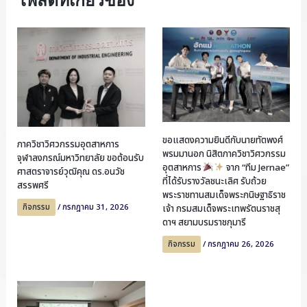
ขอแสดงความยินดีกับนายทัตพงศ์
ภาควิชาวิศวกรรมอุตสาหการ
พรมมานอก นิสิตภาควิชาวิศวกรรม
จุฬาลงกรณ์มหาวิทยาลัย ขอต้อนรับ
อุตสาหการ
จาก “ทีม Jernae”
ศาสตราจารย์วุฒิคุณ ดร.อนวัช
ที่ได้รับรางวัลชนะเลิศ รับถ้วย
สรรพศรี
พระราชทานสมเด็จพระกนิษฐาธิราช
กิจกรรม
/
กรกฎาคม 31, 2026
เจ้า กรมสมเด็จพระเทพรัตนราชสุ
ดาฯ สยามบรมราชกุมารี
กิจกรรม
/
กรกฎาคม 26, 2026