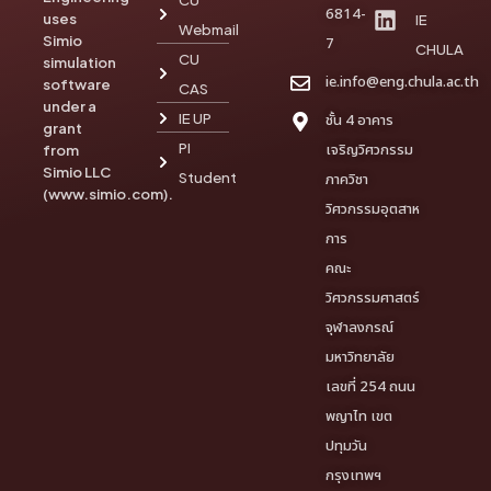
6814-
uses
IE
Webmail
Simio
7
CHULA
CU
simulation
ie.info@eng.chula.ac.th
software
CAS
under a
IE UP
ชั้น 4 อาคาร
grant
PI
เจริญวิศวกรรม
from
Simio LLC
Student
ภาควิชา
(www.simio.com).
วิศวกรรมอุตสาห
การ
คณะ
วิศวกรรมศาสตร์
จุฬาลงกรณ์
มหาวิทยาลัย
เลขที่ 254 ถนน
พญาไท เขต
ปทุมวัน
กรุงเทพฯ