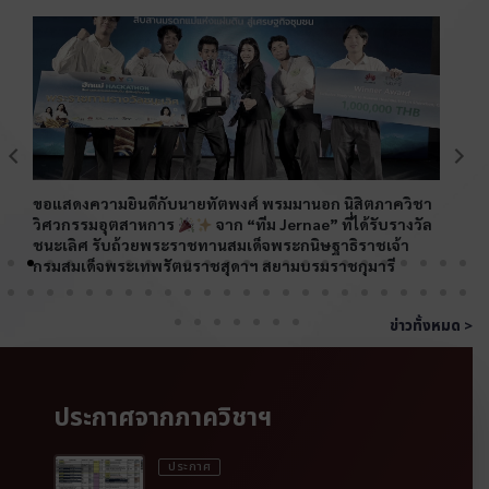
P
N
r
e
ขอแสดงความยินดีกับนายทัตพงศ์ พรมมานอก นิสิตภาควิชา
e
x
วิศวกรรมอุตสาหการ
จาก “ทีม Jernae” ที่ได้รับรางวัล
ควา
v
t
ชนะเลิศ รับถ้วยพระราชทานสมเด็จพระกนิษฐาธิราชเจ้า
ราง
กรมสมเด็จพระเทพรัตนราชสุดาฯ สยามบรมราชกุมารี
i
o
ข่าวทั้งหมด >
u
s
ประกาศจากภาควิชาฯ
Posted
ประกาศ
on